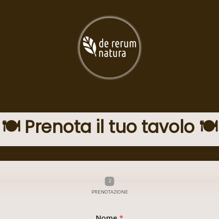
🍽️ Prenota il tuo tavolo 🍽️
PRENOTAZIONE
Nome
*